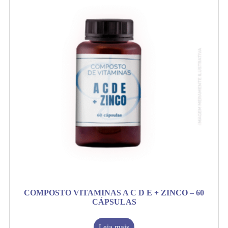
COMPOSTO VITAMINAS A C D E + ZINCO – 60
CÁPSULAS
Leia mais