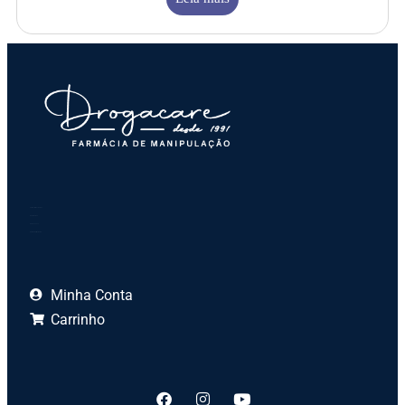
Formas farmacêuticas
Quem Somos
Fale Conosco
Política de privacidade
Minha Conta
Carrinho