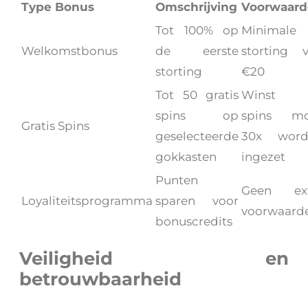
Type Bonus
Omschrijving
Voorwaar
Tot 100% op
Minimale
Welkomstbonus
de eerste
storting 
storting
€20
Tot 50 gratis
Winst u
spins op
spins mo
Gratis Spins
geselecteerde
30x word
gokkasten
ingezet
Punten
Geen ext
Loyaliteitsprogramma
sparen voor
voorwaard
bonuscredits
Veiligheid en
betrouwbaarheid