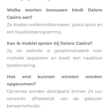
Welke soorten bonussen biedt Deloro
Casino aan?
Ze bieden welkomstbonussen, gratis spins en
een loyaliteitsprogramma.
Kan ik mobiel spelen bij Deloro Casino?
Ja, de website is geoptimaliseerd voor
mobiele apparaten en biedt een naadloze
speelervaring.
Hoe snel kunnen winsten worden
opgenomen?
Opnames worden doorgaans binnen 24 uur
verwerkt, afhankelijk van de gekozen
betaalmethode.