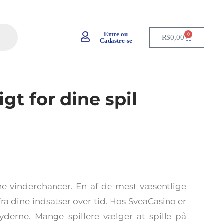
Entre ou
0
R$
0,00
Cadastre-se
gt for dine spil
ne vinderchancer. En af de mest væsentlige
fra dine indsatser over tid. Hos SveaCasino er
yderne. Mange spillere vælger at spille på