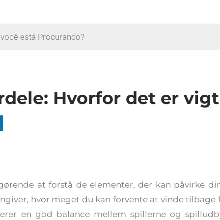
ele: Hvorfor det er vigti
gørende at forstå de elementer, der kan påvirke di
angiver, hvor meget du kan forvente at vinde tilbage 
kerer en god balance mellem spillerne og spilludb