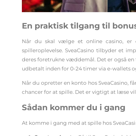
En praktisk tilgang til bonu
Når du skal vælge et online casino, er 
spilleroplevelse. SveaCasino tilbyder et im
deres foretrukne væddemål. Det er også en for
udbetalt inden for 0-24 timer via e-wallets o
Når du opretter en konto hos SveaCasino, får
chancer for at spille. Det er vigtigt at læse 
Sådan kommer du i gang
At komme i gang med at spille hos SveaCasino e