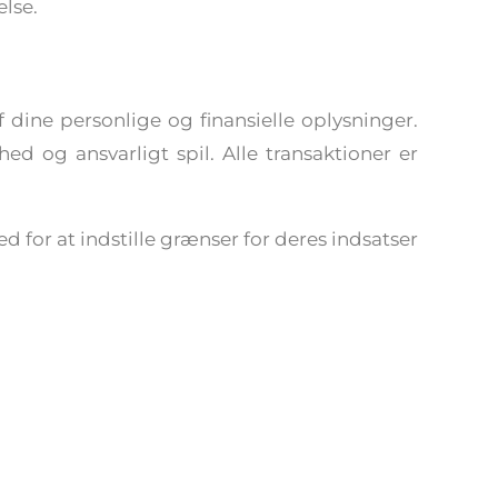
else.
f dine personlige og finansielle oplysninger.
hed og ansvarligt spil. Alle transaktioner er
ed for at indstille grænser for deres indsatser