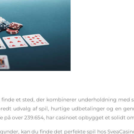
 at finde et sted, der kombinerer underholdning med 
bredt udvalg af spil, hurtige udbetalinger og en gen
lere på over 239.654, har casinoet opbygget et solid
egynder, kan du finde det perfekte spil hos SveaCasi