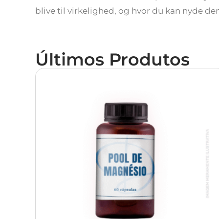
blive til virkelighed, og hvor du kan nyde de
Últimos Produtos