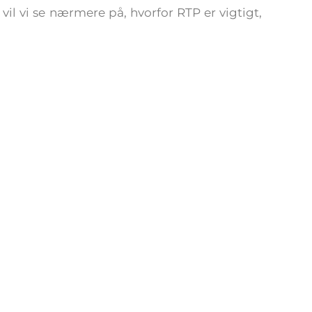
vil vi se nærmere på, hvorfor RTP er vigtigt,