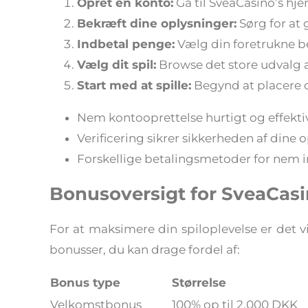
Opret en konto:
Gå til SveaCasino’s hj
Bekræft dine oplysninger:
Sørg for at 
Indbetal penge:
Vælg din foretrukne be
Vælg dit spil:
Browse det store udvalg af 
Start med at spille:
Begynd at placere di
Nem kontooprettelse hurtigt og effektiv
Verificering sikrer sikkerheden af dine 
Forskellige betalingsmetoder for nem i
Bonusoversigt for SveaCas
For at maksimere din spiloplevelse er det vi
bonusser, du kan drage fordel af:
Bonus type
Størrelse
Velkomstbonus
100% op til 2.000 DKK