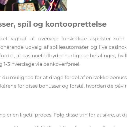
sser, spil og kontooprettelse
det vigtigt at overveje forskellige aspekter som
ponerende udvalg af spilleautomater og live casino-sp
del, at casinoet tilbyder hurtige udbetalinger, hvilk
g 1-3 hverdage via bankoverførsel.
 du mulighed for at drage fordel af en række bonusse
vilkårene for disse bonusser og forstå, hvordan de påvir
r en ligetil proces. Følg disse trin for at sikre, at d