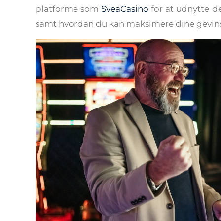
platforme som
SveaCasino
for at udnytte de
samt hvordan du kan maksimere dine gevinst