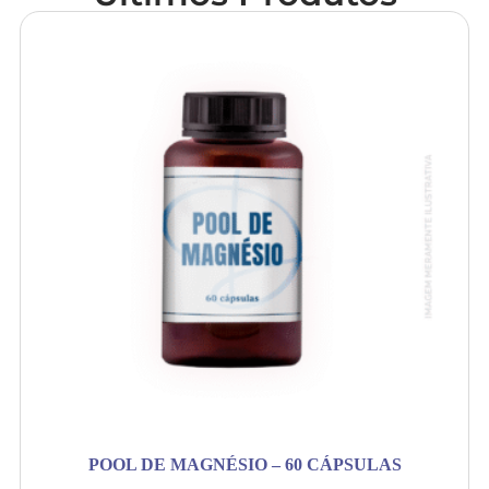
POOL DE MAGNÉSIO – 60 CÁPSULAS