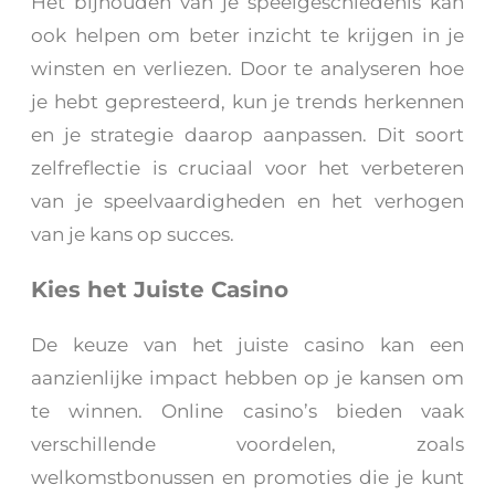
Het bijhouden van je speelgeschiedenis kan
ook helpen om beter inzicht te krijgen in je
winsten en verliezen. Door te analyseren hoe
je hebt gepresteerd, kun je trends herkennen
en je strategie daarop aanpassen. Dit soort
zelfreflectie is cruciaal voor het verbeteren
van je speelvaardigheden en het verhogen
van je kans op succes.
Kies het Juiste Casino
De keuze van het juiste casino kan een
aanzienlijke impact hebben op je kansen om
te winnen. Online casino’s bieden vaak
verschillende voordelen, zoals
welkomstbonussen en promoties die je kunt