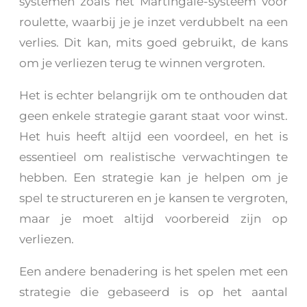
systemen zoals het Martingale-systeem voor
roulette, waarbij je je inzet verdubbelt na een
verlies. Dit kan, mits goed gebruikt, de kans
om je verliezen terug te winnen vergroten.
Het is echter belangrijk om te onthouden dat
geen enkele strategie garant staat voor winst.
Het huis heeft altijd een voordeel, en het is
essentieel om realistische verwachtingen te
hebben. Een strategie kan je helpen om je
spel te structureren en je kansen te vergroten,
maar je moet altijd voorbereid zijn op
verliezen.
Een andere benadering is het spelen met een
strategie die gebaseerd is op het aantal