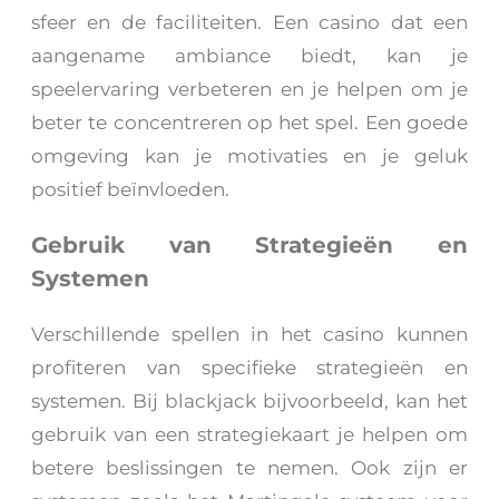
sfeer en de faciliteiten. Een casino dat een
aangename ambiance biedt, kan je
speelervaring verbeteren en je helpen om je
beter te concentreren op het spel. Een goede
omgeving kan je motivaties en je geluk
positief beïnvloeden.
Gebruik van Strategieën en
Systemen
Verschillende spellen in het casino kunnen
profiteren van specifieke strategieën en
systemen. Bij blackjack bijvoorbeeld, kan het
gebruik van een strategiekaart je helpen om
betere beslissingen te nemen. Ook zijn er