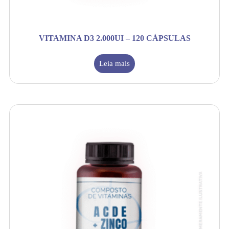
VITAMINA D3 2.000UI – 120 CÁPSULAS
Leia mais