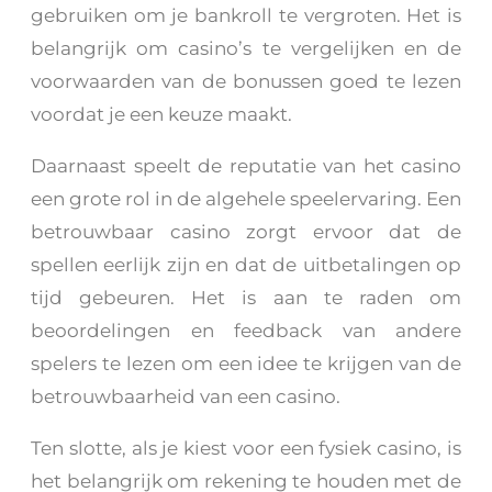
gebruiken om je bankroll te vergroten. Het is
belangrijk om casino’s te vergelijken en de
voorwaarden van de bonussen goed te lezen
voordat je een keuze maakt.
Daarnaast speelt de reputatie van het casino
een grote rol in de algehele speelervaring. Een
betrouwbaar casino zorgt ervoor dat de
spellen eerlijk zijn en dat de uitbetalingen op
tijd gebeuren. Het is aan te raden om
beoordelingen en feedback van andere
spelers te lezen om een idee te krijgen van de
betrouwbaarheid van een casino.
Ten slotte, als je kiest voor een fysiek casino, is
het belangrijk om rekening te houden met de