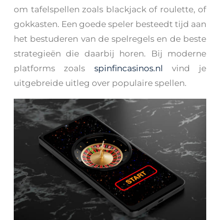
om tafelspellen zoals blackjack of roulette, of
gokkasten. Een goede speler besteedt tijd aan
het bestuderen van de spelregels en de beste
strategieën die daarbij horen. Bij moderne
platforms zoals
spinfincasinos.nl
vind je
uitgebreide uitleg over populaire spellen.