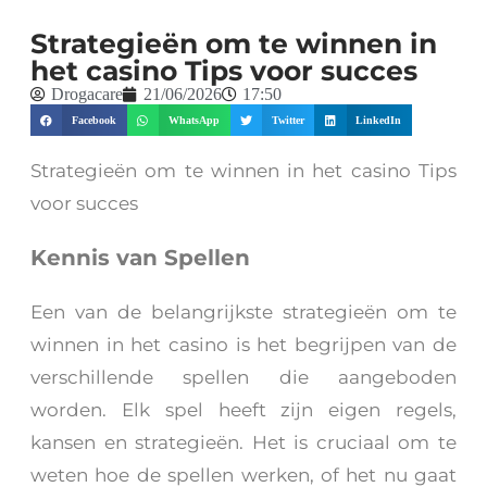
Strategieën om te winnen in
het casino Tips voor succes
Drogacare
21/06/2026
17:50
Facebook
WhatsApp
Twitter
LinkedIn
Strategieën om te winnen in het casino Tips
voor succes
Kennis van Spellen
Een van de belangrijkste strategieën om te
winnen in het casino is het begrijpen van de
verschillende spellen die aangeboden
worden. Elk spel heeft zijn eigen regels,
kansen en strategieën. Het is cruciaal om te
weten hoe de spellen werken, of het nu gaat