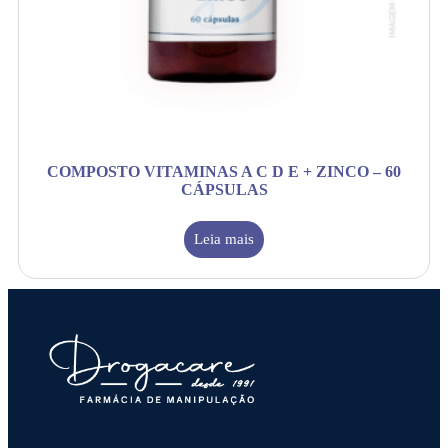
COMPOSTO VITAMINAS A C D E + ZINCO – 60
CÁPSULAS
Leia mais