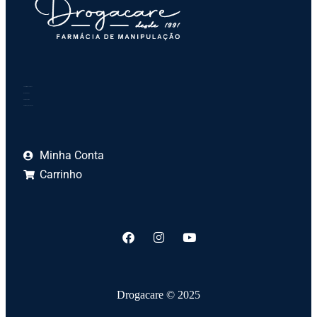
Formas farmacêuticas
Quem Somos
Fale Conosco
Política de privacidade
Minha Conta
Carrinho
Drogacare © 2025