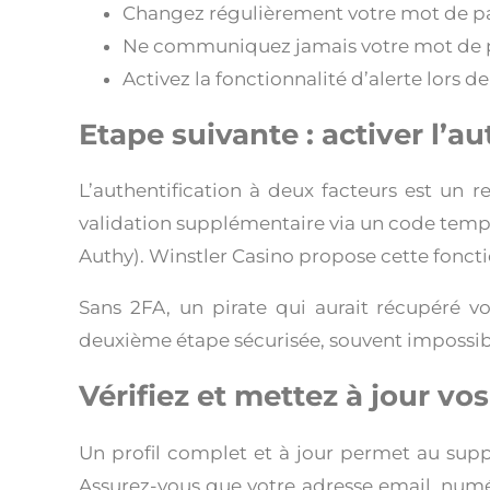
Changez régulièrement votre mot de pas
Ne communiquez jamais votre mot de p
Activez la fonctionnalité d’alerte lors 
Etape suivante : activer l’a
L’authentification à deux facteurs est un 
validation supplémentaire via un code temp
Authy). Winstler Casino propose cette foncti
Sans 2FA, un pirate qui aurait récupéré v
deuxième étape sécurisée, souvent impossibl
Vérifiez et mettez à jour vo
Un profil complet et à jour permet au sup
Assurez-vous que votre adresse email, numé