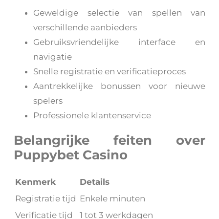
Geweldige selectie van spellen van
verschillende aanbieders
Gebruiksvriendelijke interface en
navigatie
Snelle registratie en verificatieproces
Aantrekkelijke bonussen voor nieuwe
spelers
Professionele klantenservice
Belangrijke feiten over
Puppybet Casino
Kenmerk
Details
Registratie tijd
Enkele minuten
Verificatie tijd
1 tot 3 werkdagen