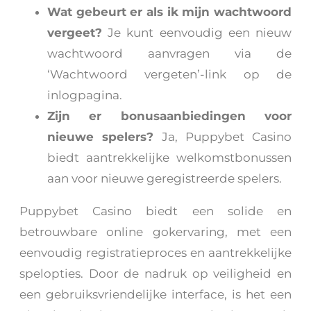
Wat gebeurt er als ik mijn wachtwoord
vergeet?
Je kunt eenvoudig een nieuw
wachtwoord aanvragen via de
‘Wachtwoord vergeten’-link op de
inlogpagina.
Zijn er bonusaanbiedingen voor
nieuwe spelers?
Ja, Puppybet Casino
biedt aantrekkelijke welkomstbonussen
aan voor nieuwe geregistreerde spelers.
Puppybet Casino biedt een solide en
betrouwbare online gokervaring, met een
eenvoudig registratieproces en aantrekkelijke
spelopties. Door de nadruk op veiligheid en
een gebruiksvriendelijke interface, is het een