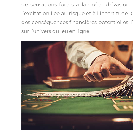
de sensations fortes à la quête d’évasion
l’excitation liée au risque et à l’incertitud
des conséquences financières potentielles. 
sur l’univers du jeu en ligne.