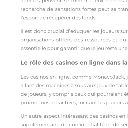
affectés peuvent se mentir à eux-mêmes e
recherche de sensations fortes peut se tr
l’espoir de récupérer des fonds.
Il est donc crucial d’éduquer les joueurs s
organisations offrent des ressources et du
essentielle pour garantir que le jeu reste une
Le rôle des casinos en ligne dans 
Les casinos en ligne, comme MonacoJack, jou
allant des machines à sous aux jeux de tabl
de joueurs, y compris ceux qui pourraient êt
promotions attractives, incitant les joueurs à 
Un autre aspect intéressant des casinos en l
supplémentaire de confidentialité et de sécu