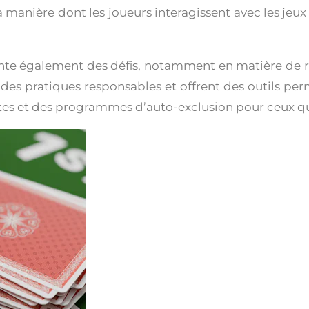
manière dont les joueurs interagissent avec les jeux
nte également des défis, notamment en matière de rég
des pratiques responsables et offrent des outils per
mites et des programmes d’auto-exclusion pour ceux qu