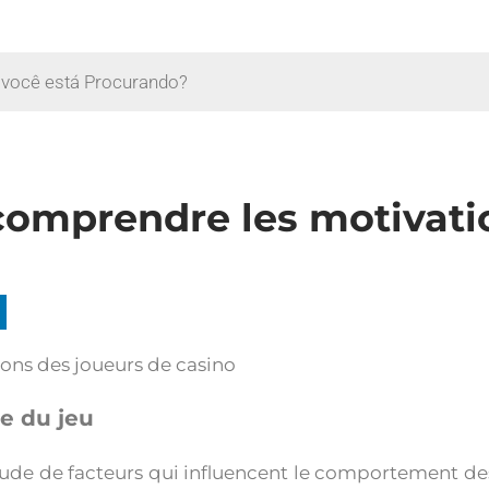
comprendre les motivati
ons des joueurs de casino
e du jeu
tude de facteurs qui influencent le comportement des