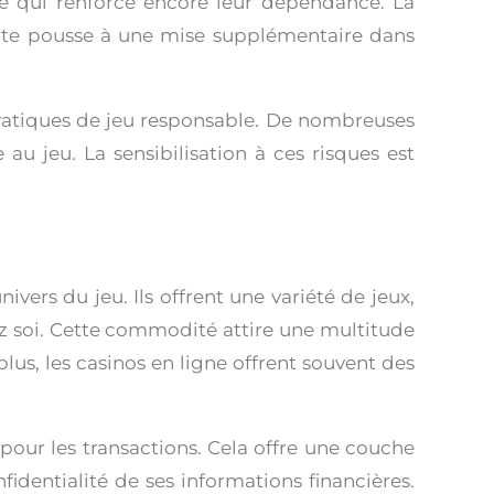
e qui renforce encore leur dépendance. La
erte pousse à une mise supplémentaire dans
 pratiques de jeu responsable. De nombreuses
u jeu. La sensibilisation à ces risques est
ers du jeu. Ils offrent une variété de jeux,
ez soi. Cette commodité attire une multitude
lus, les casinos en ligne offrent souvent des
 pour les transactions. Cela offre une couche
fidentialité de ses informations financières.