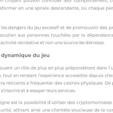
n croyant pouvoir contrôler leur comportement, c
ansformer en une spirale descendante, où chaque p
ur les dangers du jeu excessif et de promouvoir des
 soutien aux personnes touchées par la dépendance a
 activité récréative et non une source de détresse.
la dynamique du jeu
ent un rôle de plus en plus prépondérant dans l’univ
e, tout en rendant l’expérience accessible depuis ch
re réticents à fréquenter des casinos physiques. De p
s’inscrire et à essayer leurs services.
igne est la possibilité d’utiliser des cryptomonnaies
rité, attirant ainsi une clientèle soucieuse de la con