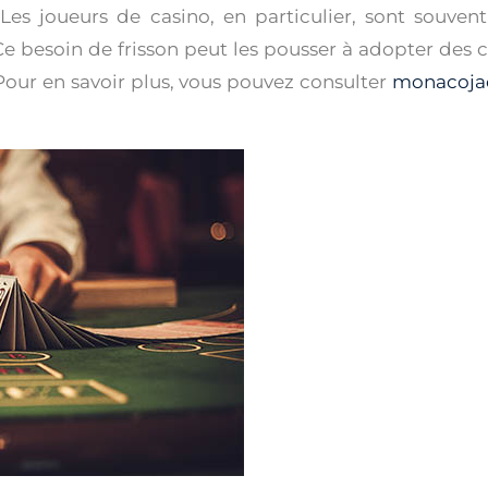
. Les joueurs de casino, en particulier, sont souv
e. Ce besoin de frisson peut les pousser à adopter de
Pour en savoir plus, vous pouvez consulter
monacojack