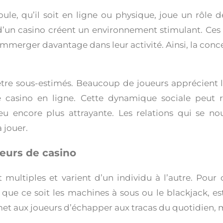
oule, qu’il soit en ligne ou physique, joue un rôle d
’un casino créent un environnement stimulant. Ces 
’immerger davantage dans leur activité. Ainsi, la conc
tre sous-estimés. Beaucoup de joueurs apprécient l’
 casino en ligne. Cette dynamique sociale peut
eu encore plus attrayante. Les relations qui se no
 jouer.
ueurs de casino
 multiples et varient d’un individu à l’autre. Pour 
, que ce soit les machines à sous ou le blackjack, est
met aux joueurs d’échapper aux tracas du quotidien, 