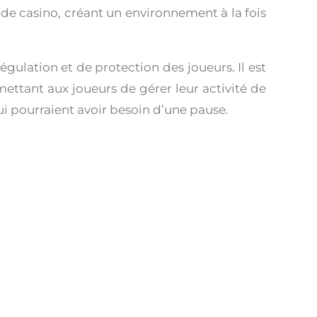
 de casino, créant un environnement à la fois
ulation et de protection des joueurs. Il est
mettant aux joueurs de gérer leur activité de
i pourraient avoir besoin d’une pause.