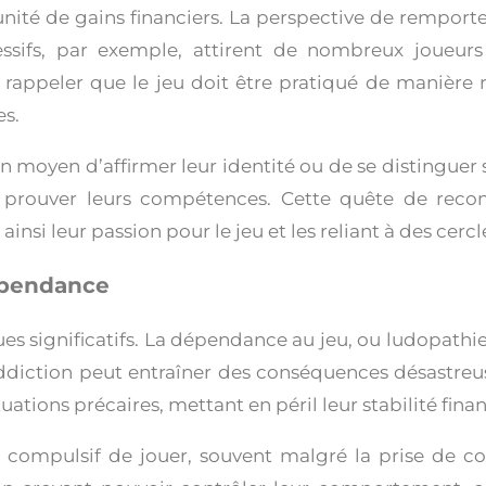
tunité de gains financiers. La perspective de rempor
essifs, par exemple, attirent de nombreux joueur
e rappeler que le jeu doit être pratiqué de manière
s.
 un moyen d’affirmer leur identité ou de se distingue
 prouver leurs compétences. Cette quête de recon
nsi leur passion pour le jeu et les reliant à des cercl
dépendance
ques significatifs. La dépendance au jeu, ou ludopath
diction peut entraîner des conséquences désastreuses
ations précaires, mettant en péril leur stabilité finan
n compulsif de jouer, souvent malgré la prise de co