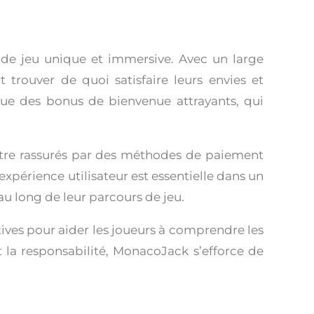
de jeu unique et immersive. Avec un large
 trouver de quoi satisfaire leurs envies et
que des bonus de bienvenue attrayants, qui
 être rassurés par des méthodes de paiement
’expérience utilisateur est essentielle dans un
 au long de leur parcours de jeu.
ives pour aider les joueurs à comprendre les
t la responsabilité, MonacoJack s’efforce de