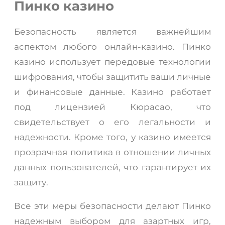
Пинко казино
Безопасность является важнейшим
аспектом любого онлайн-казино. Пинко
казино использует передовые технологии
шифрования, чтобы защитить ваши личные
и финансовые данные. Казино работает
под лицензией Кюрасао, что
свидетельствует о его легальности и
надежности. Кроме того, у казино имеется
прозрачная политика в отношении личных
данных пользователей, что гарантирует их
защиту.
Все эти меры безопасности делают Пинко
надежным выбором для азартных игр,