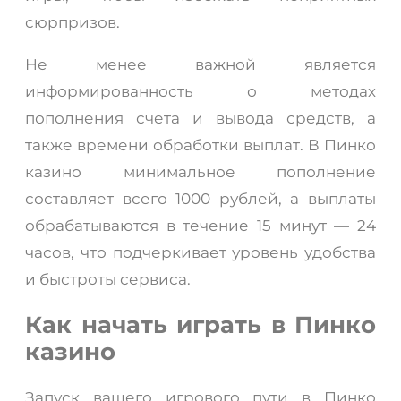
сюрпризов.
Не менее важной является
информированность о методах
пополнения счета и вывода средств, а
также времени обработки выплат. В Пинко
казино минимальное пополнение
составляет всего 1000 рублей, а выплаты
обрабатываются в течение 15 минут — 24
часов, что подчеркивает уровень удобства
и быстроты сервиса.
Как начать играть в Пинко
казино
Запуск вашего игрового пути в Пинко