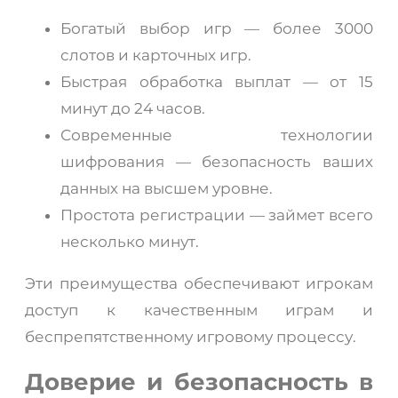
Богатый выбор игр — более 3000
слотов и карточных игр.
Быстрая обработка выплат — от 15
минут до 24 часов.
Современные технологии
шифрования — безопасность ваших
данных на высшем уровне.
Простота регистрации — займет всего
несколько минут.
Эти преимущества обеспечивают игрокам
доступ к качественным играм и
беспрепятственному игровому процессу.
Доверие и безопасность в