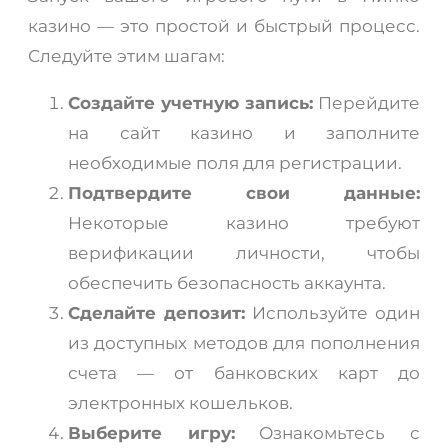
казино — это простой и быстрый процесс.
Следуйте этим шагам:
Создайте учетную запись:
Перейдите
на сайт казино и заполните
необходимые поля для регистрации.
Подтвердите свои данные:
Некоторые казино требуют
верификации личности, чтобы
обеспечить безопасность аккаунта.
Сделайте депозит:
Используйте один
из доступных методов для пополнения
счета — от банковских карт до
электронных кошельков.
Выберите игру:
Ознакомьтесь с