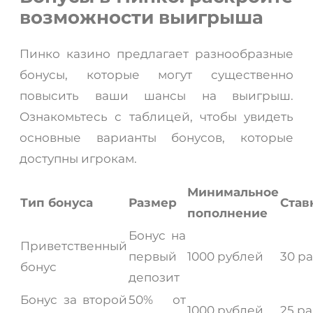
возможности выигрыша
Пинко казино предлагает разнообразные
бонусы, которые могут существенно
повысить ваши шансы на выигрыш.
Ознакомьтесь с таблицей, чтобы увидеть
основные варианты бонусов, которые
доступны игрокам.
Минимальное
Тип бонуса
Размер
Став
пополнение
Бонус на
Приветственный
первый
1000 рублей
30 ра
бонус
депозит
Бонус за второй
50% от
1000 рублей
25 ра