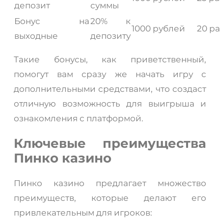
депозит
суммы
Бонус на
20% к
1000 рублей
20 ра
выходные
депозиту
Такие бонусы, как приветственный,
помогут вам сразу же начать игру с
дополнительными средствами, что создаст
отличную возможность для выигрыша и
ознакомления с платформой.
Ключевые преимущества
Пинко казино
Пинко казино предлагает множество
преимуществ, которые делают его
привлекательным для игроков: