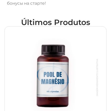
бонусы на старте!
Últimos Produtos