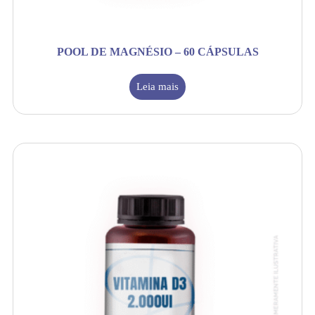
POOL DE MAGNÉSIO – 60 CÁPSULAS
Leia mais