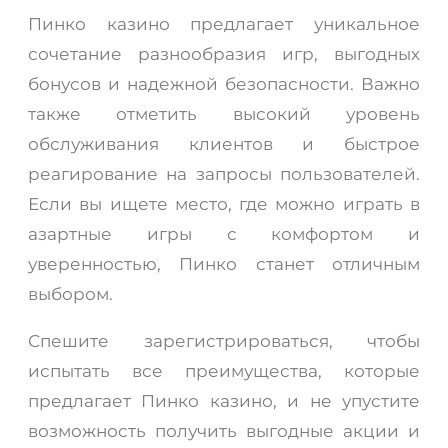
Пинко казино предлагает уникальное
сочетание разнообразия игр, выгодных
бонусов и надежной безопасности. Важно
также отметить высокий уровень
обслуживания клиентов и быстрое
реагирование на запросы пользователей.
Если вы ищете место, где можно играть в
азартные игры с комфортом и
уверенностью, Пинко станет отличным
выбором.
Спешите зарегистрироваться, чтобы
испытать все преимущества, которые
предлагает Пинко казино, и не упустите
возможность получить выгодные акции и