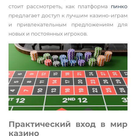
стоит рассмотреть, как платформа
пинко
предлагает доступ к лучшим казино-играм
и привлекательным предложениям для
новых и постоянных игроков.
Практический вход в мир
казино