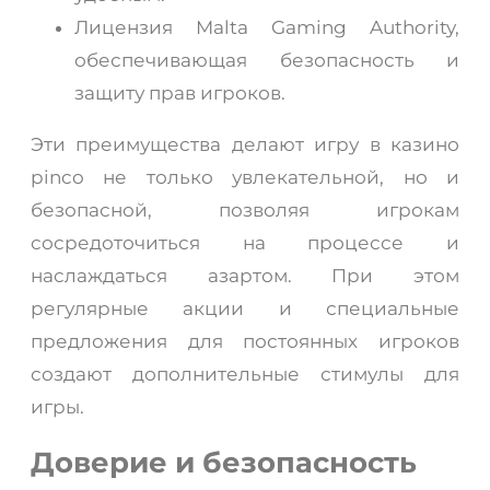
Лицензия Malta Gaming Authority,
обеспечивающая безопасность и
защиту прав игроков.
Эти преимущества делают игру в казино
pinco не только увлекательной, но и
безопасной, позволяя игрокам
сосредоточиться на процессе и
наслаждаться азартом. При этом
регулярные акции и специальные
предложения для постоянных игроков
создают дополнительные стимулы для
игры.
Доверие и безопасность