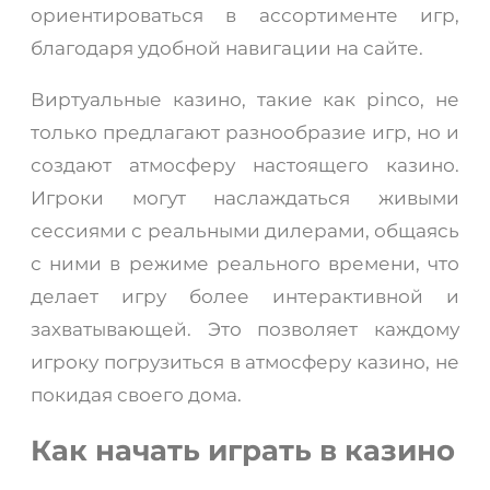
ориентироваться в ассортименте игр,
благодаря удобной навигации на сайте.
Виртуальные казино, такие как pinco, не
только предлагают разнообразие игр, но и
создают атмосферу настоящего казино.
Игроки могут наслаждаться живыми
сессиями с реальными дилерами, общаясь
с ними в режиме реального времени, что
делает игру более интерактивной и
захватывающей. Это позволяет каждому
игроку погрузиться в атмосферу казино, не
покидая своего дома.
Как начать играть в казино