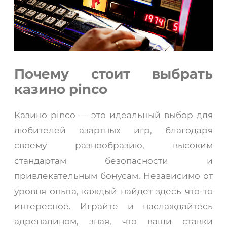
Почему стоит выбрать
казино pinco
Казино pinco — это идеальный выбор для
любителей азартных игр, благодаря
своему разнообразию, высоким
стандартам безопасности и
привлекательным бонусам. Независимо от
уровня опыта, каждый найдет здесь что-то
интересное. Играйте и наслаждайтесь
адреналином, зная, что ваши ставки