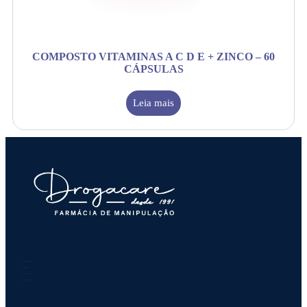
COMPOSTO VITAMINAS A C D E + ZINCO – 60
CÁPSULAS
Leia mais
Formas farmacêuticas
Quem Somos
Fale Conosco
Política de privacidade