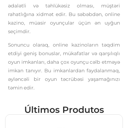
ədalətli və təhlükəsiz olması, müştəri
rahatlığına xidmət edir. Bu səbəbdən, online
kazino, müasir oyunçular üçün ən uyğun
seçimdir.
Sonuncu olaraq, online kazinoların təqdim
etdiyi geniş bonuslar, mükafatlar və qarşılıqlı
oyun imkanları, daha çox oyunçu cəlb etməyə
imkan tanıyır. Bu imkanlardan faydalanmaq,
əyləncəli bir oyun təcrübəsi yaşamağınızı
təmin edir.
Últimos Produtos