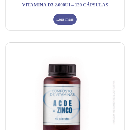
VITAMINA D3 2.000UI – 120 CÁPSULAS
Leia mais