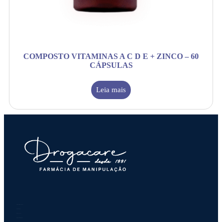
COMPOSTO VITAMINAS A C D E + ZINCO – 60
CÁPSULAS
Leia mais
Formas farmacêuticas
Quem Somos
Fale Conosco
Política de privacidade