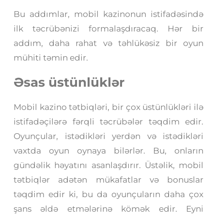
Bu addımlar, mobil kazinonun istifadəsində
ilk təcrübənizi formalaşdıracaq. Hər bir
addım, daha rahat və təhlükəsiz bir oyun
mühiti təmin edir.
Əsas üstünlüklər
Mobil kazino tətbiqləri, bir çox üstünlükləri ilə
istifadəçilərə fərqli təcrübələr təqdim edir.
Oyunçular, istədikləri yerdən və istədikləri
vaxtda oyun oynaya bilərlər. Bu, onların
gündəlik həyatını asanlaşdırır. Üstəlik, mobil
tətbiqlər adətən mükafatlar və bonuslar
təqdim edir ki, bu da oyunçuların daha çox
şans əldə etmələrinə kömək edir. Eyni