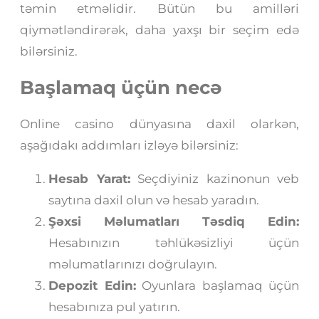
təmin etməlidir. Bütün bu amilləri
qiymətləndirərək, daha yaxşı bir seçim edə
bilərsiniz.
Başlamaq üçün necə
Online casino dünyasına daxil olarkən,
aşağıdakı addımları izləyə bilərsiniz:
Hesab Yarat:
Seçdiyiniz kazinonun veb
saytına daxil olun və hesab yaradın.
Şəxsi Məlumatları Təsdiq Edin:
Hesabınızın təhlükəsizliyi üçün
məlumatlarınızı doğrulayın.
Depozit Edin:
Oyunlara başlamaq üçün
hesabınıza pul yatırın.