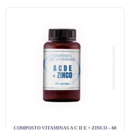
COMPOSTO VITAMINAS A C D E + ZINCO – 60