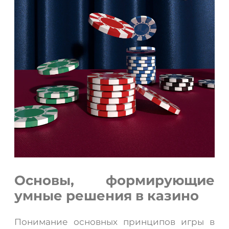
Основы, формирующие
умные решения в казино
Понимание основных принципов игры в