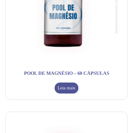
POOL DE MAGNÉSIO – 60 CÁPSULAS
Leia mais