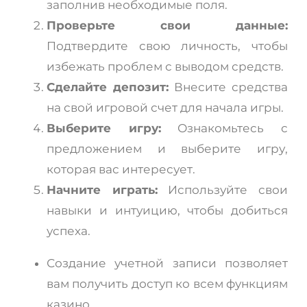
заполнив необходимые поля.
Проверьте свои данные:
Подтвердите свою личность, чтобы
избежать проблем с выводом средств.
Сделайте депозит:
Внесите средства
на свой игровой счет для начала игры.
Выберите игру:
Ознакомьтесь с
предложением и выберите игру,
которая вас интересует.
Начните играть:
Используйте свои
навыки и интуицию, чтобы добиться
успеха.
Создание учетной записи позволяет
вам получить доступ ко всем функциям
казино.