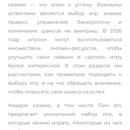
казино — это ключ к успеху. Важными
аспектами являются выбор игр, знание
правил, управление банкроллом и
понимание шансов на выигрыш. В 2026
году игроки могут воспользоваться
множеством онлайн-ресурсов, чтобы
улучшить свои навыки и сделать игру
более интересной. В этом разделе мы
рассмотрим, как правильно подходить к
выбору игр и на что обращать внимание,
чтобы повысить свои шансы на успех.
Каждое казино, в том числе Пин Ап,
предлагает уникальный набор игр, в
которые можно играть. Некоторые из них