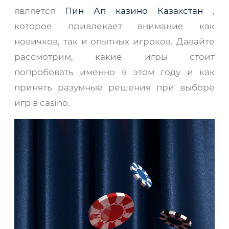
является
Пин Ап казино Казахстан
,
которое привлекает внимание как
новичков, так и опытных игроков. Давайте
рассмотрим, какие игры стоит
попробовать именно в этом году и как
принять разумные решения при выборе
игр в casino.