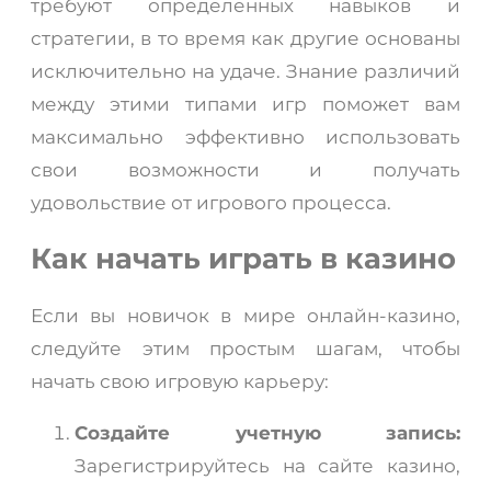
требуют определенных навыков и
стратегии, в то время как другие основаны
исключительно на удаче. Знание различий
между этими типами игр поможет вам
максимально эффективно использовать
свои возможности и получать
удовольствие от игрового процесса.
Как начать играть в казино
Если вы новичок в мире онлайн-казино,
следуйте этим простым шагам, чтобы
начать свою игровую карьеру:
Создайте учетную запись:
Зарегистрируйтесь на сайте казино,