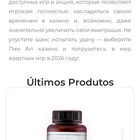
доступных игр и акций, которые позволяют
игрокам полностью насладиться своим
временем в казино и, возможно, даже
значительно увеличить свои выигрыши. Не
упустите шанс испытать удачу — выберите
Пин Ап казино и погрузитесь в мир
азартных игр в 2026 году!
Últimos Produtos