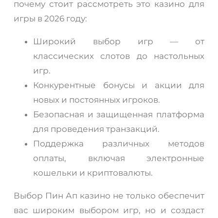
почему стоит рассмотреть это казино для
игры в 2026 году:
Широкий выбор игр — от
классических слотов до настольных
игр.
Конкурентные бонусы и акции для
новых и постоянных игроков.
Безопасная и защищенная платформа
для проведения транзакций.
Поддержка различных методов
оплаты, включая электронные
кошельки и криптовалюты.
Выбор Пин Ап казино не только обеспечит
вас широким выбором игр, но и создаст