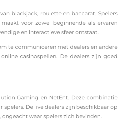
van blackjack, roulette en baccarat. Spelers
jk maakt voor zowel beginnende als ervaren
endige en interactieve sfeer ontstaat.
id om te communiceren met dealers en andere
 online casinospellen. De dealers zijn goed
volution Gaming en NetEnt. Deze combinatie
 spelers. De live dealers zijn beschikbaar op
, ongeacht waar spelers zich bevinden.