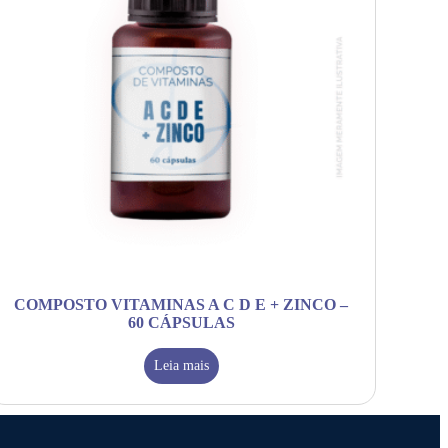
COMPOSTO VITAMINAS A C D E + ZINCO –
60 CÁPSULAS
Leia mais