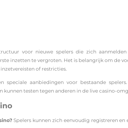
structuur voor nieuwe spelers die zich aanmelden
ste inzetten te vergroten. Het is belangrijk om de v
nzetvereisten of restricties.
n speciale aanbiedingen voor bestaande spelers.
n kunnen testen tegen anderen in de live casino-omg
sino
sino?
Spelers kunnen zich eenvoudig registreren en 