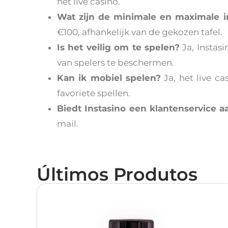
het live casino.
Wat zijn de minimale en maximale i
€100, afhankelijk van de gekozen tafel.
Is het veilig om te spelen?
Ja, Instas
van spelers te beschermen.
Kan ik mobiel spelen?
Ja, het live c
favoriete spellen.
Biedt Instasino een klantenservice a
mail.
Últimos Produtos