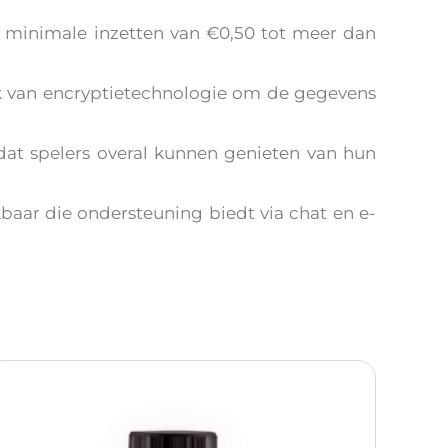
et minimale inzetten van €0,50 tot meer dan
uik van encryptietechnologie om de gegevens
odat spelers overal kunnen genieten van hun
kbaar die ondersteuning biedt via chat en e-