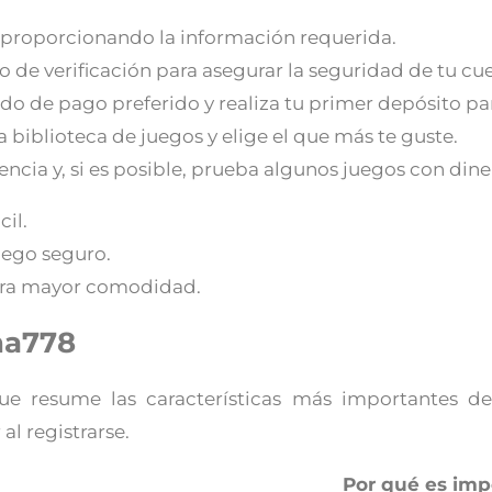
io proporcionando la información requerida.
 de verificación para asegurar la seguridad de tu cu
o de pago preferido y realiza tu primer depósito pa
a biblioteca de juegos y elige el que más te guste.
encia y, si es posible, prueba algunos juegos con diner
cil.
uego seguro.
ara mayor comodidad.
na778
ue resume las características más importantes d
al registrarse.
Por qué es imp