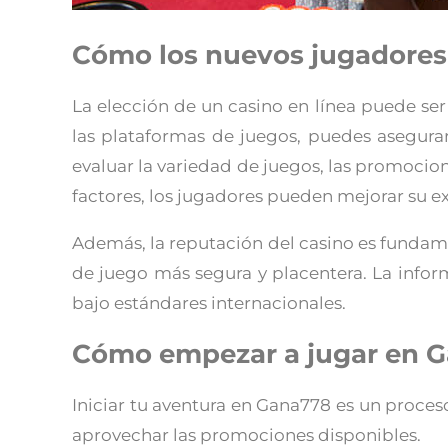
Cómo los nuevos jugadores 
La elección de un casino en línea puede ser
las plataformas de juegos, puedes asegurart
evaluar la variedad de juegos, las promociones
factores, los jugadores pueden mejorar su e
Además, la reputación del casino es fundamen
de juego más segura y placentera. La inform
bajo estándares internacionales.
Cómo empezar a jugar en 
Iniciar tu aventura en Gana778 es un proces
aprovechar las promociones disponibles.