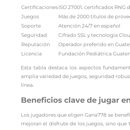
Certificaciones
ISO 27001, certificados RNG
Juegos
Más de 2000 títulos de pro
Soporte
Atención 24/7 en español
Seguridad
Cifrado SSL y tecnología Clou
Reputación
Operador preferido en Guat
Licencia
Fundación Pediátrica Guate
Esta tabla destaca los aspectos fundamen
amplia variedad de juegos, seguridad robusta
línea.
Beneficios clave de jugar 
Los jugadores que eligen Gana778 se benefic
mejoran el disfrute de los juegos, sino qu