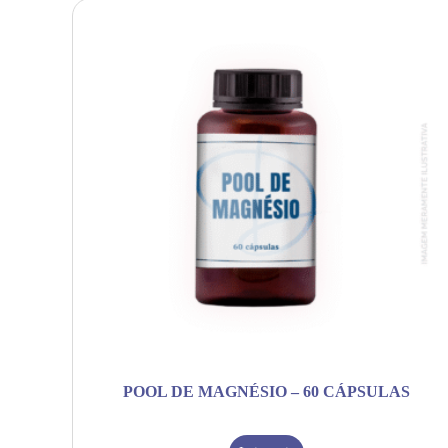
POOL DE MAGNÉSIO – 60 CÁPSULAS