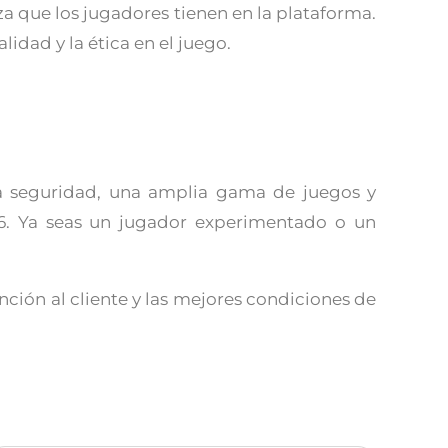
 que los jugadores tienen en la plataforma.
dad y la ética en el juego.
a seguridad, una amplia gama de juegos y
26. Ya seas un jugador experimentado o un
ción al cliente y las mejores condiciones de