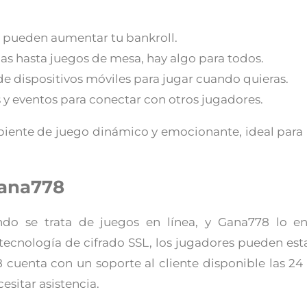
e pueden aumentar tu bankroll.
s hasta juegos de mesa, hay algo para todos.
e dispositivos móviles para jugar cuando quieras.
 y eventos para conectar con otros jugadores.
biente de juego dinámico y emocionante, ideal para 
Gana778
do se trata de juegos en línea, y Gana778 lo en
 tecnología de cifrado SSL, los jugadores pueden est
 cuenta con un soporte al cliente disponible las 24 
esitar asistencia.