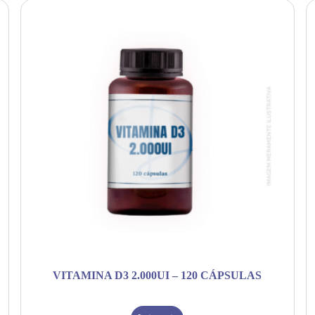
VITAMINA D3 2.000UI – 120 CÁPSULAS