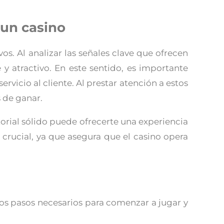
 un casino
s. Al analizar las señales clave que ofrecen
 y atractivo. En este sentido, es importante
ervicio al cliente. Al prestar atención a estos
 de ganar.
torial sólido puede ofrecerte una experiencia
 crucial, ya que asegura que el casino opera
los pasos necesarios para comenzar a jugar y