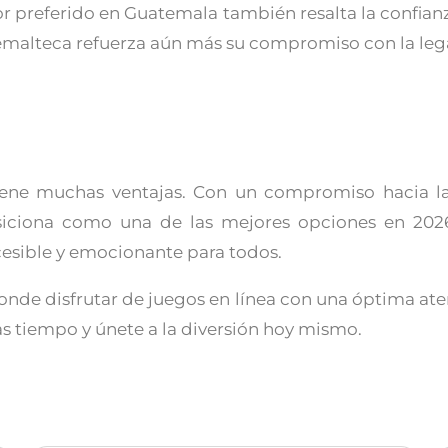
preferido en Guatemala también resalta la confianza
emalteca refuerza aún más su compromiso con la legali
tiene muchas ventajas. Con un compromiso hacia l
osiciona como una de las mejores opciones en 20
cesible y emocionante para todos.
onde disfrutar de juegos en línea con una óptima aten
as tiempo y únete a la diversión hoy mismo.