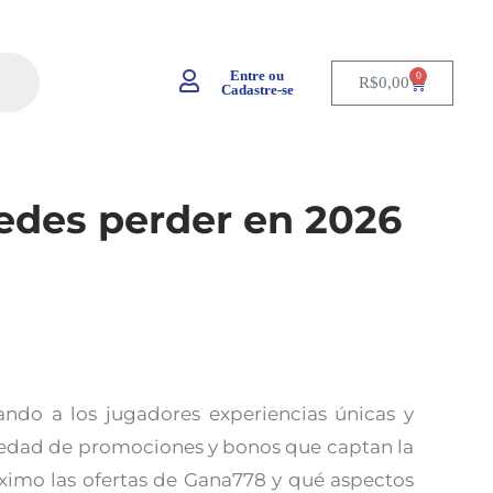
Entre ou
0
R$
0,00
Cadastre-se
edes perder en 2026
ndo a los jugadores experiencias únicas y
iedad de promociones y bonos que captan la
ximo las ofertas de Gana778 y qué aspectos