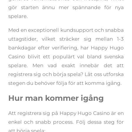
gör starten ännu mer spännande för nya
spelare.
Med en exceptionell kundsupport och snabba
uttagstider, vilket sträcker sig mellan 1-3
bankdagar efter verifiering, har Happy Hugo
Casino blivit ett populärt val bland svenska
spelare. Men vad exakt innebär det att
registrera sig och börja spela? Låt oss utforska
stegen du behöver följa för att komma igång.
Hur man kommer igång
Att registrera sig på Happy Hugo Casino är en
enkel och snabb process. Följ dessa steg för
att börja spela: