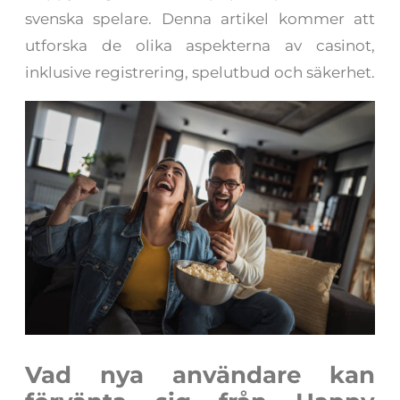
svenska spelare. Denna artikel kommer att
utforska de olika aspekterna av casinot,
inklusive registrering, spelutbud och säkerhet.
Vad nya användare kan