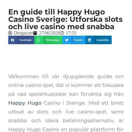
En guide till Happy Hugo
Casino Sverige: Utforska slots
och live casino med snabba
Drogacare
27/06/2026
17:53
Facebook
WhatsApp
Twitter
LinkedIn
Välkommen till vår djupgående guide om
online casino spel, där vi kommer att fokusera
på vad spelentusiaster kan förvänta sig från
Happy Hugo
Casino i Sverige. Med ett brett
utbud av slots och live casino-spel, samt
snabba och säkra betalningsalternativ, är
Happy Hugo Casino en populär plattform för