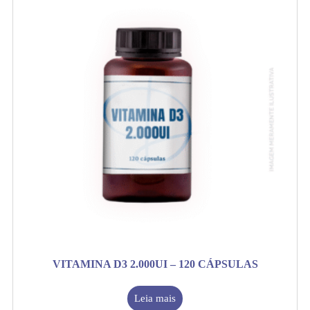
VITAMINA D3 2.000UI – 120 CÁPSULAS
Leia mais