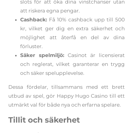
slots för att öka dina vinstchanser utan
att riskera egna pengar.
Cashback:
Få 10% cashback upp till 500
kr, vilket ger dig en extra säkerhet och
möjlighet att återfå en del av dina
förluster.
Säker spelmiljö:
Casinot är licensierat
och reglerat, vilket garanterar en trygg
och säker spelupplevelse.
Dessa fördelar, tillsammans med ett brett
utbud av spel, gör Happy Hugo Casino till ett
utmärkt val för både nya och erfarna spelare.
Tillit och säkerhet