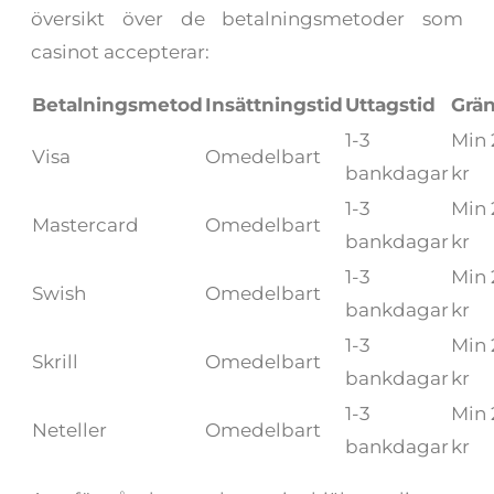
översikt över de betalningsmetoder som
casinot accepterar:
Betalningsmetod
Insättningstid
Uttagstid
Grän
1-3
Min 
Visa
Omedelbart
bankdagar
kr
1-3
Min 
Mastercard
Omedelbart
bankdagar
kr
1-3
Min 
Swish
Omedelbart
bankdagar
kr
1-3
Min 
Skrill
Omedelbart
bankdagar
kr
1-3
Min 
Neteller
Omedelbart
bankdagar
kr