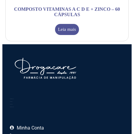
COMPOSTO VITAMINAS A C D E + ZINCO – 60
CÁPSULAS
Leia mais
Formas farmacêuticas
Quem Somos
Fale Conosco
Política de privacidade
Minha Conta