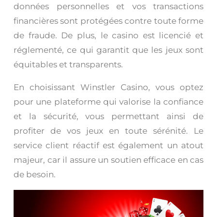
données personnelles et vos transactions
financières sont protégées contre toute forme
de fraude. De plus, le casino est licencié et
réglementé, ce qui garantit que les jeux sont
équitables et transparents.
En choisissant Winstler Casino, vous optez
pour une plateforme qui valorise la confiance
et la sécurité, vous permettant ainsi de
profiter de vos jeux en toute sérénité. Le
service client réactif est également un atout
majeur, car il assure un soutien efficace en cas
de besoin.