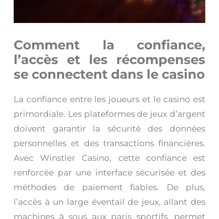
Comment la confiance,
l’accès et les récompenses
se connectent dans le casino
La confiance entre les joueurs et le casino est
primordiale. Les plateformes de jeux d’argent
doivent garantir la sécurité des données
personnelles et des transactions financières.
Avec Winstler Casino, cette confiance est
renforcée par une interface sécurisée et des
méthodes de paiement fiables. De plus,
l’accès à un large éventail de jeux, allant des
machines à sous aux paris sportifs, permet