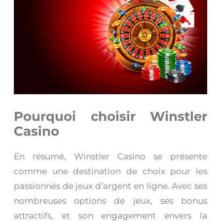
Pourquoi choisir Winstler
Casino
En résumé, Winstler Casino se présente
comme une destination de choix pour les
passionnés de jeux d’argent en ligne. Avec ses
nombreuses options de jeux, ses bonus
attractifs, et son engagement envers la