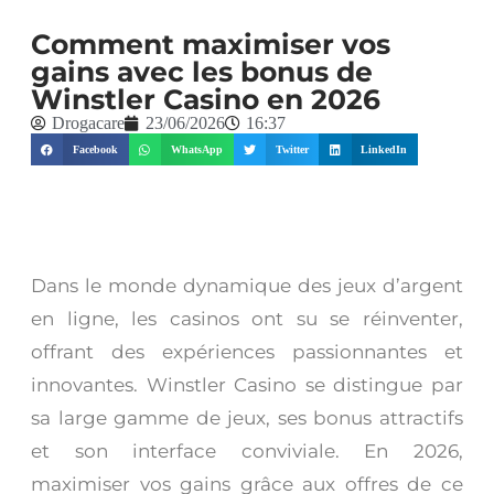
Comment maximiser vos
gains avec les bonus de
Winstler Casino en 2026
Drogacare
23/06/2026
16:37
Facebook
WhatsApp
Twitter
LinkedIn
Dans le monde dynamique des jeux d’argent
en ligne, les casinos ont su se réinventer,
offrant des expériences passionnantes et
innovantes. Winstler Casino se distingue par
sa large gamme de jeux, ses bonus attractifs
et son interface conviviale. En 2026,
maximiser vos gains grâce aux offres de ce