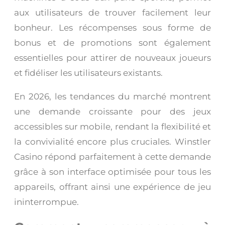
aux utilisateurs de trouver facilement leur
bonheur. Les récompenses sous forme de
bonus et de promotions sont également
essentielles pour attirer de nouveaux joueurs
et fidéliser les utilisateurs existants.
En 2026, les tendances du marché montrent
une demande croissante pour des jeux
accessibles sur mobile, rendant la flexibilité et
la convivialité encore plus cruciales. Winstler
Casino répond parfaitement à cette demande
grâce à son interface optimisée pour tous les
appareils, offrant ainsi une expérience de jeu
ininterrompue.