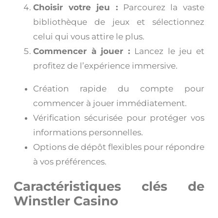
Choisir votre jeu :
Parcourez la vaste
bibliothèque de jeux et sélectionnez
celui qui vous attire le plus.
Commencer à jouer :
Lancez le jeu et
profitez de l’expérience immersive.
Création rapide du compte pour
commencer à jouer immédiatement.
Vérification sécurisée pour protéger vos
informations personnelles.
Options de dépôt flexibles pour répondre
à vos préférences.
Caractéristiques clés de
Winstler Casino