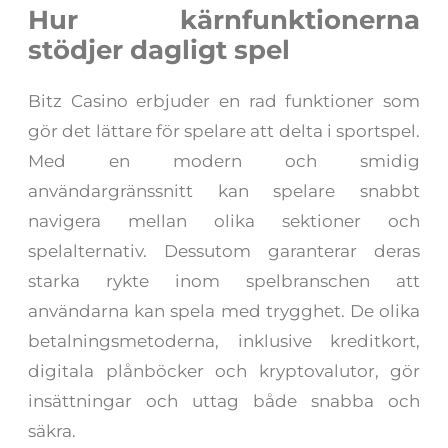
Hur kärnfunktionerna
stödjer dagligt spel
Bitz Casino erbjuder en rad funktioner som
gör det lättare för spelare att delta i sportspel.
Med en modern och smidig
användargränssnitt kan spelare snabbt
navigera mellan olika sektioner och
spelalternativ. Dessutom garanterar deras
starka rykte inom spelbranschen att
användarna kan spela med trygghet. De olika
betalningsmetoderna, inklusive kreditkort,
digitala plånböcker och kryptovalutor, gör
insättningar och uttag både snabba och
säkra.