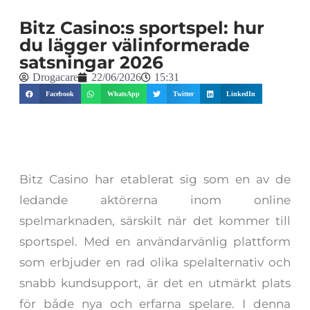
Bitz Casino:s sportspel: hur
du lägger välinformerade
satsningar 2026
Drogacare
22/06/2026
15:31
Facebook
WhatsApp
Twitter
LinkedIn
Bitz Casino har etablerat sig som en av de
ledande aktörerna inom online
spelmarknaden, särskilt när det kommer till
sportspel. Med en användarvänlig plattform
som erbjuder en rad olika spelalternativ och
snabb kundsupport, är det en utmärkt plats
för både nya och erfarna spelare. I denna