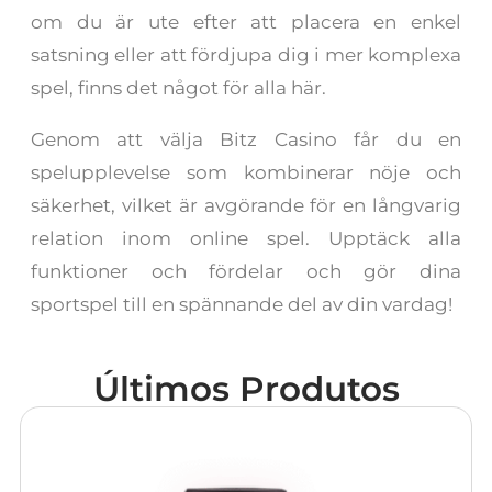
om du är ute efter att placera en enkel
satsning eller att fördjupa dig i mer komplexa
spel, finns det något för alla här.
Genom att välja Bitz Casino får du en
spelupplevelse som kombinerar nöje och
säkerhet, vilket är avgörande för en långvarig
relation inom online spel. Upptäck alla
funktioner och fördelar och gör dina
sportspel till en spännande del av din vardag!
Últimos Produtos