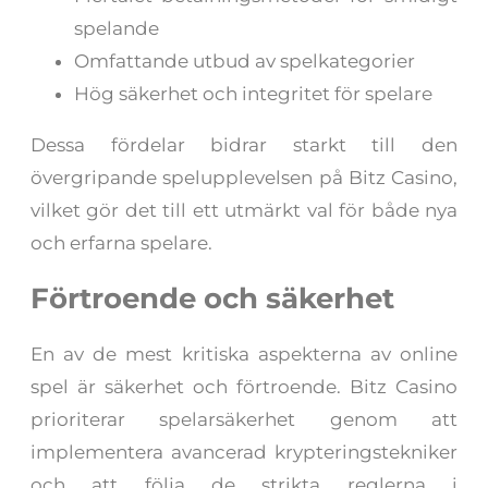
spelande
Omfattande utbud av spelkategorier
Hög säkerhet och integritet för spelare
Dessa fördelar bidrar starkt till den
övergripande spelupplevelsen på Bitz Casino,
vilket gör det till ett utmärkt val för både nya
och erfarna spelare.
Förtroende och säkerhet
En av de mest kritiska aspekterna av online
spel är säkerhet och förtroende. Bitz Casino
prioriterar spelarsäkerhet genom att
implementera avancerad krypteringstekniker
och att följa de strikta reglerna i